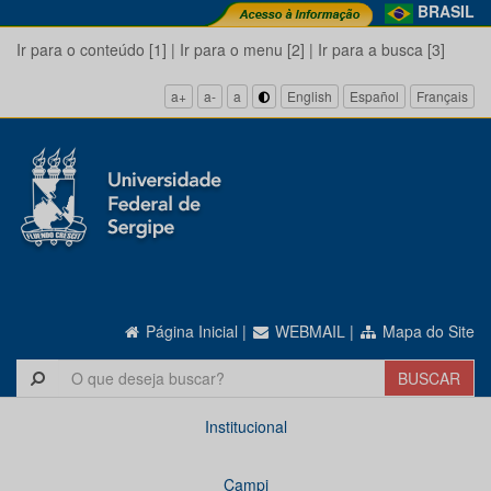
BRASIL
Ir para o conteúdo [1]
|
Ir para o menu [2]
|
Ir para a busca [3]
a+
a-
a
English
Español
Français
Página Inicial
|
WEBMAIL
|
Mapa do Site
Institucional
Campi