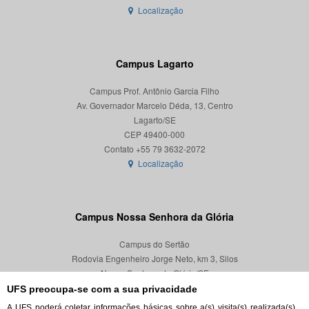
Localização
Campus Lagarto
Campus Prof. Antônio Garcia Filho
Av. Governador Marcelo Déda, 13, Centro
Lagarto/SE
CEP 49400-000
Localização
Campus Nossa Senhora da Glória
Campus do Sertão
Rodovia Engenheiro Jorge Neto, km 3, Silos
Nossa Senhora da Glória/SE
CEP 49680-000
UFS preocupa-se com a sua privacidade
A UFS poderá coletar informações básicas sobre a(s) visita(s) realizada(s)