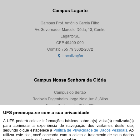
Campus Lagarto
Campus Prof. Antônio Garcia Filho
Av. Governador Marcelo Déda, 13, Centro
Lagarto/SE
CEP 49400-000
Localização
Campus Nossa Senhora da Glória
Campus do Sertão
Rodovia Engenheiro Jorge Neto, km 3, Silos
Nossa Senhora da Glória/SE
CEP 49680-000
UFS preocupa-se com a sua privacidade
A UFS poderá coletar informações básicas sobre a(s) visita(s) realizada(s)
Localização
para aprimorar a experiência de navegação dos visitantes deste site,
segundo o que estabelece a
Política de Privacidade de Dados Pessoais.
Ao
utilizar este site, você concorda com a coleta e tratamento de seus dados
pessoais por meio de formulários e cookies.