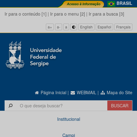
BRASIL
Ir para o conteúdo [1]
|
Ir para o menu [2]
|
Ir para a busca [3]
a+
a-
a
English
Español
Français
Página Inicial
|
WEBMAIL
|
Mapa do Site
Institucional
Campi